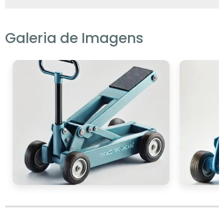
evitar problemas futuros e garantir segurança
durante o uso.
Galeria de Imagens
CONCLUSÃO
macaco tipo jacaré
O
é uma ferramenta
essencial para quem busca segurança e
eficiência na elevação de veículos. Com suas
inúmeras vantagens, como facilidade de uso,
estabilidade, versatilidade e durabilidade, ele
se destaca como uma escolha confiável
tanto para profissionais quanto para
motoristas comuns.
Para garantir que você está fazendo um bom
investimento, é importante pesquisar e
comparar preços, sempre levando em
consideração a reputação do vendedor e as