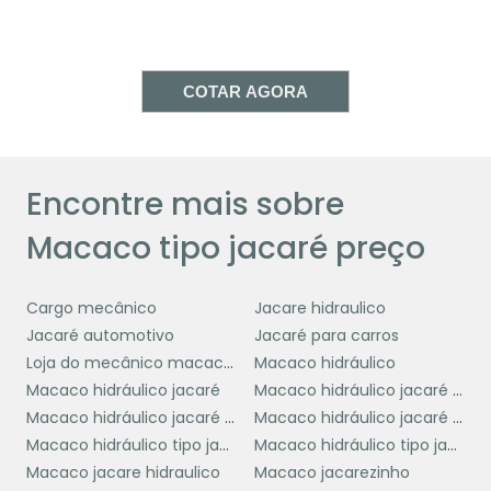
o torna um investimento duradouro para
quem busca uma solução confiável para a
elevação de veículos.
COTAR AGORA
Por fim, o custo-benefício é uma vantagem
importante a ser considerada. Embora possa
ter um preço inicial mais alto em
comparação com outros tipos de macacos,
Encontre mais sobre
sua eficiência, segurança e longevidade
Macaco tipo jacaré preço
justificam o investimento, garantindo
economia a longo prazo.
Cargo mecânico
Jacare hidraulico
COMO ENCONTRAR O
Jacaré automotivo
Jacaré para carros
MELHOR PREÇO
Loja do mecânico macaco jacaré
Macaco hidráulico
Macaco hidráulico jacaré
Macaco hidráulico jacaré 3 toneladas
melhor preço
Encontrar o
para um macaco
Macaco hidráulico jacaré pequeno
Macaco hidráulico jacaré usado
tipo jacaré pode parecer desafiador, mas
Macaco hidráulico tipo jacaré 2t
Macaco hidráulico tipo jacaré 5 toneladas
com algumas dicas, você pode garantir uma
Macaco jacare hidraulico
Macaco jacarezinho
aquisição vantajosa.