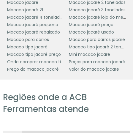
Macaco jacaré
Macaco jacaré 2 toneladas
Macaco jacaré 2t
Macaco jacaré 3 toneladas
A primeira dica é
pesquisar
em diferentes
Macaco jacaré 4 toneladas
Macaco jacaré loja do mecanico
lojas e plataformas online. Comparar preços é
Macaco jacaré pequeno
Macaco jacaré preço
essencial para identificar as melhores ofertas
Macaco jacaré rebaixado
Macaco jacaré usado
e promoções disponíveis no mercado.
Macaco para carros
Macaco para carros jacaré
Ao buscar por preços, considere também a
Macaco tipo jacaré
Macaco tipo jacaré 2 toneladas
reputação do vendedor
. Verificar avaliações
Macaco tipo jacaré preço
Mini macaco jacaré
de outros clientes pode fornecer informações
Onde comprar macaco tipo jacaré
Peças para macaco jacaré
valiosas sobre a qualidade do produto e o
Preço do macaco jacaré
Valor do macaco jacare
atendimento ao cliente. Opte por
fornecedores que ofereçam garantia e
suporte técnico, pois isso pode ser um
Regiões onde a ACB
diferencial importante.
Ferramentas atende
promoções
Outra estratégia é ficar atento a
sazonais
e descontos especiais, que
costumam ocorrer em datas comemorativas
ou eventos de vendas, como a Black Friday.