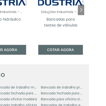
a
Soluções Industriais - AC
Soluções Industriais - AC
.
e
adas para
Bancada de Inox
Ban
 de válvulas
Cozinha Industrial
m
à
a
AR AGORA
COTAR AGORA
ço
a
m
Bancada de trabalho multiuso
Bancada de trabalho profissional
Bancada fechada para ferramenta
Bancada fechada para oficina
e
ncada oficina madeira
Bancada para oficina de madeira
ncada trabalho oficina
Bancadas de trabalho em madeira