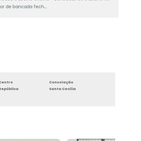
Valor de bancada fechada
e
.
e
u
e
a
m
Centro
Consolação
República
Santa Cecília
o
r
s
m