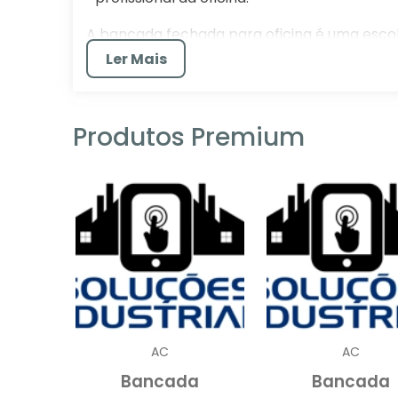
A bancada fechada para oficina é uma escol
Com o aumento da demanda por espaços de 
Ler Mais
bancada de qualidade pode ser um desafio. 
custo e onde encontrar as melhores ofertas
Produtos Premium
POR QUE ESCOLHER UM
OFICINA?
Optar por uma bancada fechada para of
especialmente para aqueles que valo
trabalho.
Estas bancadas são projetadas para ofe
permitindo que ferramentas e equipame
acesso.
AC
AC
Uma das principais razões para escolh
Bancada
Bancada
Com compartimentos fechados, é possíve