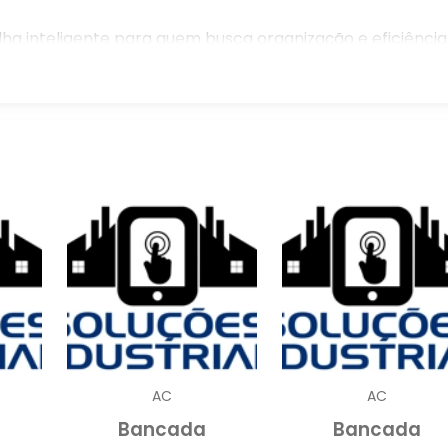
ha inteligente para quem busca organização e eficiência
trabalho eficazes, encontrar o melhor preço para uma
Neste artigo, vamos explorar os fatores que afetam o
.
A BANCADA FECHADA PARA
icina é uma decisão que traz diversos benefícios
organização
segurança
rizam
e
no ambiente d
recer um espaço de armazenamento seguro e eficiente
ntos sejam guardados de forma ordenada e de fáci
AC
AC
proteção
er uma bancada fechada é a
que ela oferece
Bancada
Bancada
l proteger os equipamentos contra poeira, umidade 