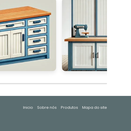
r
s
a
s
m
,
ê
Inicio
Sobre nós
Produtos
Mapa do site
m