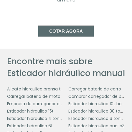
suportar condições adversas de trabalho,
como poeira, umidade e variações de
temperatura, assegurando uma longa vida
útil e reduzindo a necessidade de
COTAR AGORA
manutenção frequente.
segurança
Além disso, a
é uma prioridade. O
design do esticador hidráulico manual
Encontre mais sobre
minimiza o risco de acidentes,
proporcionando uma operação mais segura
Esticador hidráulico manual
para o usuário. O controle de força reduz a
chance de sobrecarga e danos aos materiais
tensionados.
Alicate hidraulico prensa terminal
Carregar bateria de carro
Carregar bateria de moto
Comprar carregador de bateria de carro
Finalmente, a
eficiência
operacional é
Empresa de carregador de bateria portátil
Esticador hidraulico 10t bovenau
aprimorada com o uso do esticador
Esticador hidraulico 15t
Esticador hidraulico 30 toneladas
hidráulico manual. A facilidade de uso e a
Esticador hidraulico 4 toneladas
Esticador hidraulico 6 toneladas
capacidade de aplicar força significativa
Esticador hidraulico 6t
Esticador hidraulico audi a3
com pouco esforço físico permitem que as