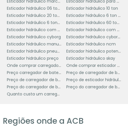
Esticador hidraulico marcon 10t
Esticador hidraulico para cambagem
operações sejam realizadas de forma mais
Esticador hidráulico 06 ton ribeiro
Esticador hidráulico 10 ton
rápida e eficaz, aumentando a produtividade
Esticador hidráulico 20 toneladas
Esticador hidráulico 6 ton bovenau
e reduzindo o tempo de inatividade.
Esticador hidráulico 6 toneladas marcon
Esticador hidráulico 60 toneladas
Esticador hidráulico com cunha
Esticador hidráulico com manômetro
COMO ESCOLHER O
Esticador hidráulico cyborg
Esticador hidráulico cyborg usado
ESTICADOR HIDRÁULICO
Esticador hidráulico manual
Esticador hidráulico ncm
MANUAL IDEAL
Esticador hidráulico pneumático
Esticador hidráulico potente brasil
Esticador hidráulico preço
Esticador hidráulico skay
esticador hidráulico manual
Escolher o
Onde comprar carregador de bateria portátil
Onde comprar esticador hidráulico
ideal é fundamental para garantir que as
Preço carregador de bateria
Preço de carregador de bateria de carro
operações de tensionamento sejam
Preço de carregador de bateria portátil
Preço de esticador hidráulico
realizadas com eficiência e segurança. O
Preço do carregador de bateria
Preço do carregador de bateria de carro
primeiro passo é considerar a
capacidade de
Quanto custa um carregador de bateria
carga
do equipamento, que deve ser
compatível com as necessidades específicas
de sua aplicação. Avalie o tipo de material
Regiões onde a ACB
que será tensionado e a força necessária
para garantir que o esticador seja capaz de