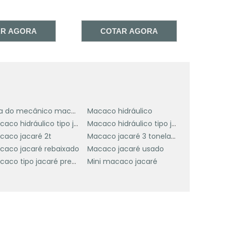
s
AR AGORA
COTAR AGORA
o
e
s
Loja do mecânico macaco jacaré
Macaco hidráulico
e
Macaco hidráulico tipo jacaré 2t
Macaco hidráulico tipo jacaré 5 toneladas
s
caco jacaré 2t
Macaco jacaré 3 toneladas
caco jacaré rebaixado
Macaco jacaré usado
Macaco tipo jacaré preço
Mini macaco jacaré
o
o
o