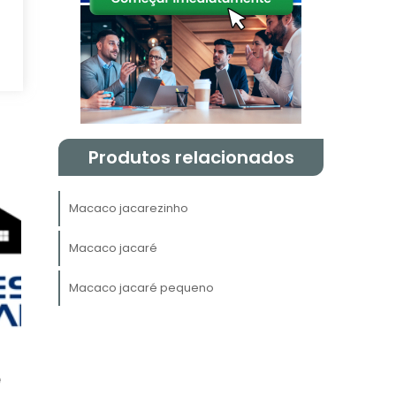
Produtos relacionados
Macaco jacarezinho
a
Macaco jacaré
e
Macaco jacaré pequeno
à
e
r
é
r