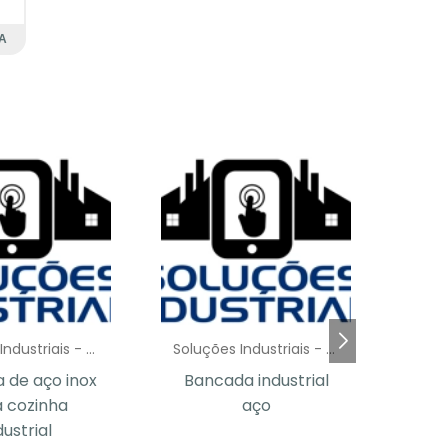
A
é
s
s
m
s
a
m
s
e
Soluções Industriais - AC
Soluções Industriais - AC
o
 de aço inox
Bancada industrial
Ba
a
 cozinha
aço
dustrial