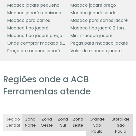
no trabalho. O jacaré automotivo permite que
Macaco jacaré pequeno
Macaco jacaré preço
o levantamento do veículo seja realizado de
Macaco jacaré rebaixado
Macaco jacaré usado
maneira rápida e com pouco esforço físico,
Macaco para carros
Macaco para carros jacaré
economizando tempo e energia. Isso é
Macaco tipo jacaré
Macaco tipo jacaré 2 toneladas
especialmente importante em oficinas
Macaco tipo jacaré preço
Mini macaco jacaré
mecânicas, onde otimizar o tempo é crucial
Onde comprar macaco tipo jacaré
Peças para macaco jacaré
para atender a mais clientes e aumentar a
Preço do macaco jacaré
Valor do macaco jacare
produtividade.
A versatilidade do jacaré
automotivo
Regiões onde a ACB
Ferramentas atende
também é um ponto de destaque. Ele pode
ser utilizado em diferentes tipos de veículos,
desde carros de passeio até caminhonetes,
dependendo do modelo e capacidade de
Região
Zona
Zona
Zona
Zona
Grande
Litoral de
carga. Isso o torna uma ferramenta
Central
Norte
Oeste
Sul
Leste
São
São
indispensável para qualquer profissional do
Paulo
Paulo
setor automotivo.