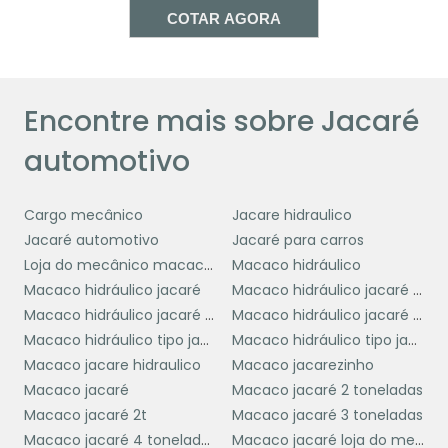
mecânica ou garagem pessoal. Sua presença
COTAR AGORA
segurança
é indispensável para garantir a
e
eficiência
no trabalho com veículos.
VANTAGENS DE UTILIZAR
Encontre mais sobre Jacaré
JACARÉ AUTOMOTIVO
automotivo
Utilizar um jacaré automotivo oferece
inúmeras vantagens para profissionais e
Cargo mecânico
Jacare hidraulico
amadores que trabalham com veículos. Uma
Jacaré automotivo
Jacaré para carros
segurança
das principais vantagens é a
Loja do mecânico macaco jacaré
Macaco hidráulico
proporcionada por essa ferramenta. Com um
Macaco hidráulico jacaré
Macaco hidráulico jacaré 3 toneladas
jacaré automotivo, é possível levantar
Macaco hidráulico jacaré pequeno
Macaco hidráulico jacaré usado
veículos de forma estável e segura,
Macaco hidráulico tipo jacaré 2t
Macaco hidráulico tipo jacaré 5 toneladas
minimizando o risco de acidentes durante
Macaco jacare hidraulico
Macaco jacarezinho
reparos ou manutenções.
Macaco jacaré
Macaco jacaré 2 toneladas
Macaco jacaré 2t
Macaco jacaré 3 toneladas
eficiência
Outra vantagem significativa é a
Macaco jacaré 4 toneladas
Macaco jacaré loja do mecanico