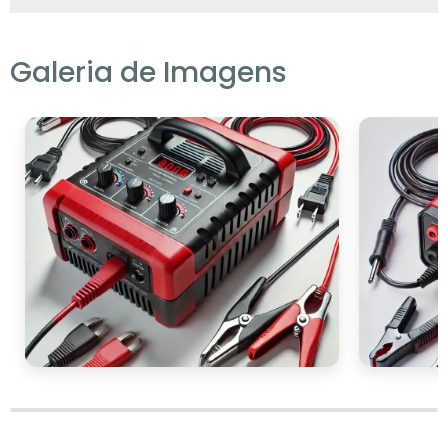
carregamento.
Por fim, a durabilidade e a garantia oferecida
Galeria de Imagens
pelo fabricante são indicativos da qualidade
do produto. Opte por carregadores de
marcas reconhecidas, que oferecem garantia
e suporte técnico, assegurando uma compra
confiável e sem preocupações.
Em suma, ao procurar um carregador de
bateria de moto, priorize características que
oferecem segurança, eficiência e facilidade
de uso, garantindo assim que sua moto esteja
sempre pronta para a estrada.
DICAS PARA PROLONGAR
A VIDA ÚTIL DA BATERIA
Prolongar a vida útil da bateria da sua moto é