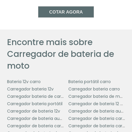
oferecem funcionalidades avançadas, como
manutenção automática e diagnósticos de
COTAR AGORA
bateria, que ajudam a identificar problemas
potenciais antes que se tornem sérios.
Isso dá ao usuário um controle maior sobre a
Encontre mais sobre
saúde da bateria, permitindo intervenções
proativas.
Carregador de bateria de
Portanto, investir em um carregador de
moto
bateria de moto não é apenas uma questão
de conveniência, mas uma estratégia prática
Bateria 12v carro
Bateria portátil carro
para garantir que sua moto esteja sempre
Carregador bateria 12v
Carregador bateria carro
pronta para rodar, com segurança e
Carregador bateria de carro
Carregador bateria de moto
eficiência.
Carregador bateria portátil
Carregador de bateria 12 volts
CARACTERÍSTICAS
Carregador de bateria 12v
Carregador de bateria automotiva
ESSENCIAIS DE UM BOM
Carregador de bateria automotiva portátil
Carregador de bateria carga lenta
CARREGADOR
Carregador de bateria carro
Carregador de bateria carro e moto