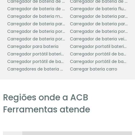
Carregador de bateria de caminhão
Carregador de bateria de carro portátil
Carregador de bateria de moto
Carregador de bateria flutuante
carregador de bateria de
Ao escolher um
Carregador de bateria moto
Carregador de bateria para automóvel
moto
, é fundamental considerar algumas
Carregador de bateria para carro
Carregador de bateria para moto
características essenciais que garantem um
Carregador de bateria portatil automotivo
Carregador de bateria portátil
desempenho eficaz e seguro. Primeiramente,
Carregador de bateria portátil preço
Carregador de bateria veicular
a compatibilidade com diferentes tipos de
Carregador para bateria
Carregador portatil bateria de carro
baterias é crucial. Um bom carregador deve
Carregador portátil bateria carro
Carregador portátil de bateria
ser capaz de lidar com baterias de chumbo-
Carregador portátil de bateria automotiva
Carregador portátil de bateria de carro
ácido, AGM e íon-lítio, ajustando
Carregadores de bateria portáteis
Carregar bateria carro
automaticamente a corrente e a tensão
conforme necessário.
Outra característica importante é a presença
Regiões onde a ACB
de proteções contra sobrecarga, curto-
Ferramentas atende
circuito e inversão de polaridade, que evitam
danos à bateria e garantem a segurança
durante o carregamento. Carregadores com
essas proteções são mais confiáveis e