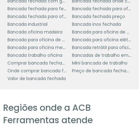
Bancada fechada com gaveta
Bancada fechada onde comprar
bancada móvel
Outro tipo popular é a
,
Bancada fechada para ferramenta
Bancada fechada para oficina
equipada com rodízios que permitem fácil
Bancada fechada para oficina preço
Bancada fechada preço
movimentação pelo espaço de trabalho. Essa
Bancada industrial
Bancada inox fechada
característica é particularmente útil em
Bancada oficina madeira
Bancada para oficina de madeira
ambientes dinâmicos, como em laboratórios
Bancada para oficina de moto
Bancada para oficina elétrica
ou áreas de manutenção, onde a flexibilidade
Bancada para oficina mecânica
Bancada retrátil para oficina
é necessária para atender a diferentes tarefas
Bancada trabalho oficina
Bancadas de trabalho em madeira
e demandas.
Comprar bancada fechada
Mini bancada de trabalho
Onde comprar bancada fechada
Preço de bancada fechada
As
bancadas modulares
também são uma
Valor de bancada fechada
excelente opção para quem busca
personalização. Com componentes que
podem ser adicionados ou removidos
conforme a necessidade, essas bancadas
Regiões onde a ACB
oferecem uma solução adaptável e escalável,
Ferramentas atende
ideal para empresas que estão em constante
crescimento ou mudança.
funções
Além disso, existem bancadas com