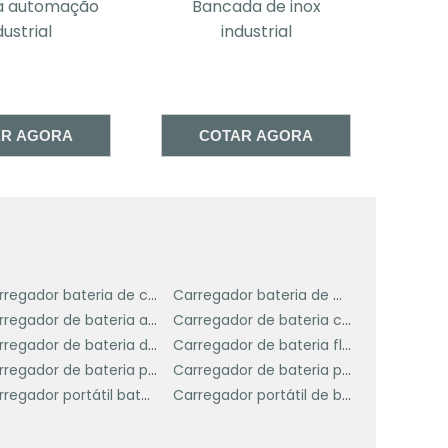
Bancada de inox
Bancada industrial
industrial
preço
a
a
COTAR AGORA
COTAR AGORA
s
s
o
e
m
Carregador bateria de carro
Carregador bateria de moto
Carregador de bateria automotiva portátil
Carregador de bateria carga lenta
Carregador de bateria de moto
Carregador de bateria flutuante
s
Carregador de bateria portatil automotivo
Carregador de bateria portátil
e
Carregador portátil bateria carro
Carregador portátil de bateria