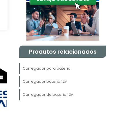
Produtos relacionados
o
Carregador para bateria
s
Carregador bateria 12v
o
Carregador de bateria 12v
a
e
a
l