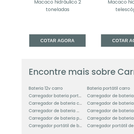
caco hidráulico 2
Macaco hidráulico
baterias.
toneladas
telescópico
Carregadores de Bateria Simples:
E
corrente constante até que a bateria es
baterias de chumbo-ácido e são adequad
COTAR AGORA
COTAR AGORA
Carregadores Inteligentes:
Equipad
monitoram e ajustam o processo de car
evitam sobrecarga e prolongam a vida útil
e outras tecnologias modernas.
Encontre mais sobre Car
Carregadores Rápidos:
Projetados p
tempo reduzido, esses carregadores sã
Bateria 12v carro
Bateria portátil carro
fator crítico, como em veículos elétricos e
Carregador bateria portátil
Carregador de bateria carro
Carregadores de Manutenção:
Tamb
Carregador de bateria moto
para manter a bateria em um estado de
Carregador de bateria portátil preço
sobrecarga. São ideais para veículos ou
Carregador portátil de bateria automotiva